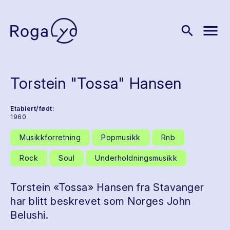
menu
search
Torstein "Tossa" Hansen
Etablert/født:
1960
Musikkforretning
Popmusikk
Rnb
Rock
Soul
Underholdningsmusikk
Torstein «Tossa» Hansen fra Stavanger
har blitt beskrevet som Norges John
Belushi.