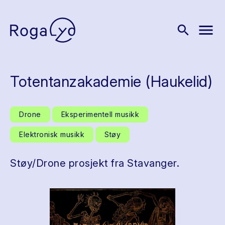
menu
search
Totentanzakademie (Haukelid)
Drone
Eksperimentell musikk
Elektronisk musikk
Støy
Støy/Drone prosjekt fra Stavanger.