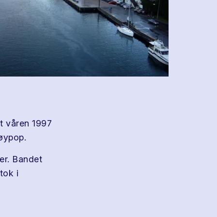
t våren 1997
øypop.
er. Bandet
tok i