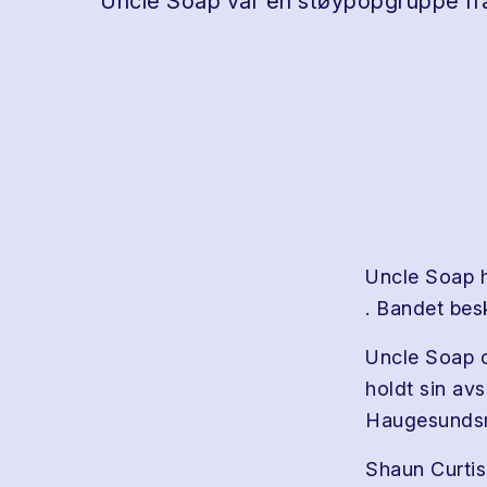
Uncle Soap var en støypopgruppe f
Uncle Soap h
. Bandet bes
Uncle Soap 
holdt sin av
Haugesundsm
Shaun Curtis 