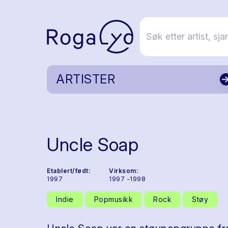
ARTISTER
Uncle Soap
Etablert/født:
Virksom:
1997
1997 -1998
Indie
Popmusikk
Rock
Støy