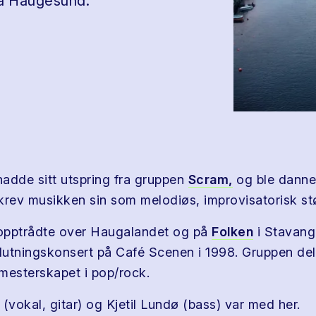
ra Haugesund.
adde sitt utspring fra gruppen
Scram,
og ble danne
krev musikken sin som melodiøs, improvisatorisk st
opptrådte over Haugalandet og på
Folken
i Stavang
slutningskonsert på Café Scenen i 1998. Gruppen del
esterskapet i pop/rock.
(vokal, gitar) og Kjetil Lundø (bass) var med her.