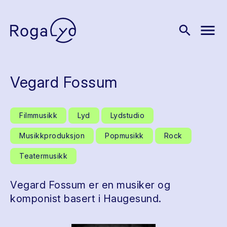
menu
search
Vegard Fossum
Filmmusikk
Lyd
Lydstudio
Musikkproduksjon
Popmusikk
Rock
Teatermusikk
Vegard Fossum er en musiker og
komponist basert i Haugesund.