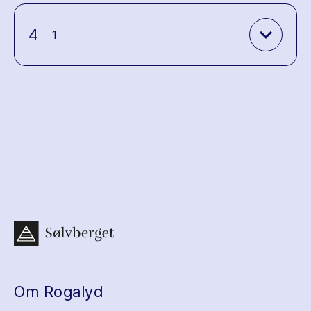
expand_more
4
1
Om Rogalyd