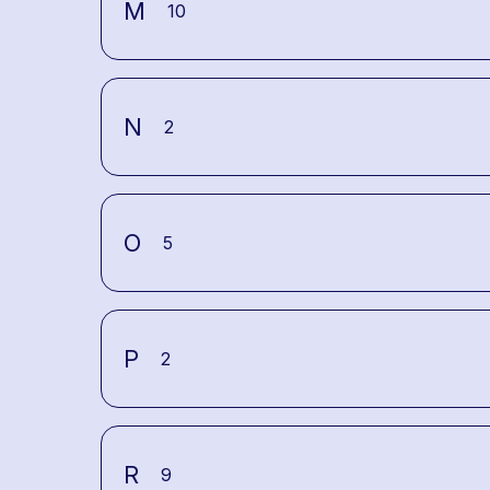
M
10
N
2
O
5
P
2
R
9