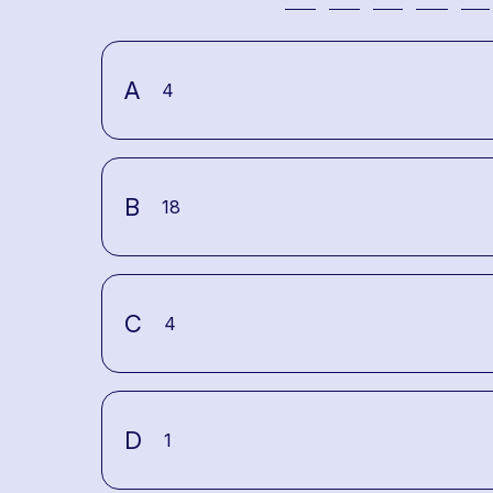
A
4
B
18
C
4
D
1