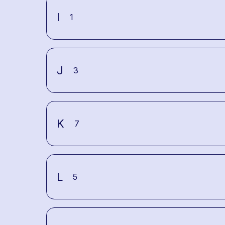
I
1
J
3
K
7
L
5