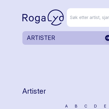
ARTISTER
Artister
A
B
C
D
E