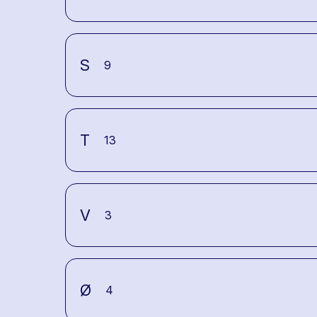
S
9
T
13
V
3
Ø
4