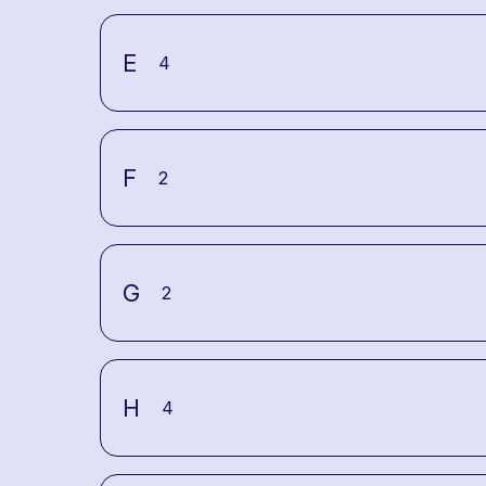
E
4
F
2
G
2
H
4