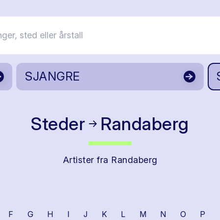
SJANGRE
Steder
Randaberg
Artister fra Randaberg
F
G
H
I
J
K
L
M
N
O
P