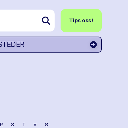
Tips oss!
STEDER
R
S
T
V
Ø