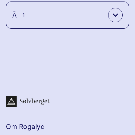
expand_more
Å
1
Om Rogalyd