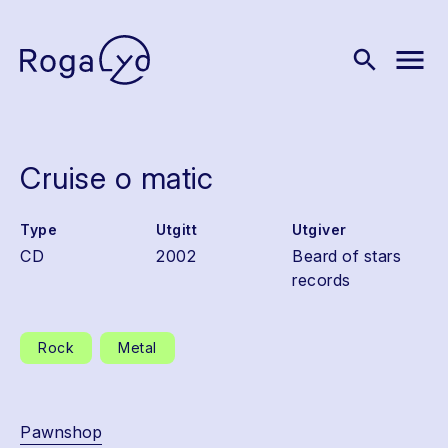
menu
search
Cruise o matic
Type
Utgitt
Utgiver
CD
2002
Beard of stars
records
Rock
Metal
Pawnshop