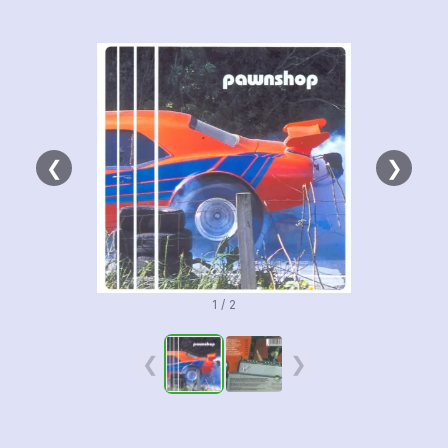
❮
❯
1 / 2
❮
❯