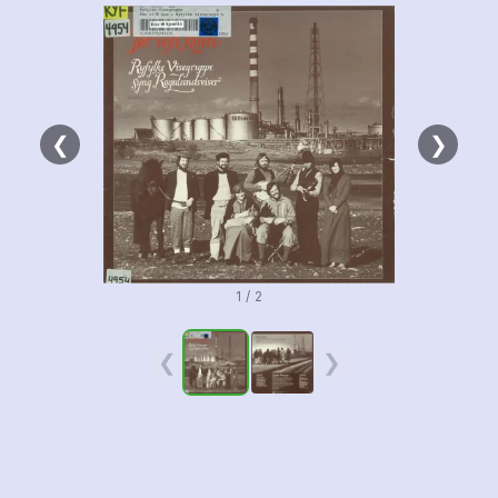
❮
❯
1 / 2
❮
❯