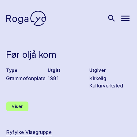
menu
search
Før oljå kom
Type
Utgitt
Utgiver
Grammofonplate
1981
Kirkelig
Kulturverksted
Viser
Ryfylke Visegruppe