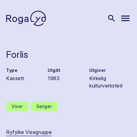
menu
search
Forlis
Type
Utgitt
Utgiver
Kassett
1983
Kirkelig
kulturverksted
Viser
Sanger
Ryfylke Visegruppe