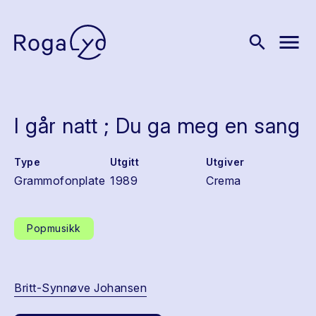
menu
search
I går natt ; Du ga meg en sang
Type
Utgitt
Utgiver
Grammofonplate
1989
Crema
Popmusikk
Britt-Synnøve Johansen