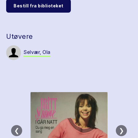
Bestill fra biblioteket
Utøvere
Selvær, Ola
❮
❯