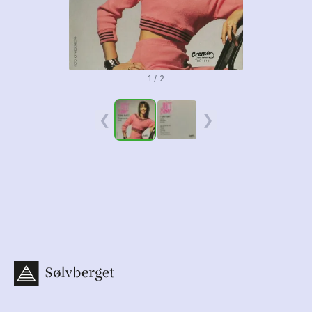
1 / 2
❮
❯