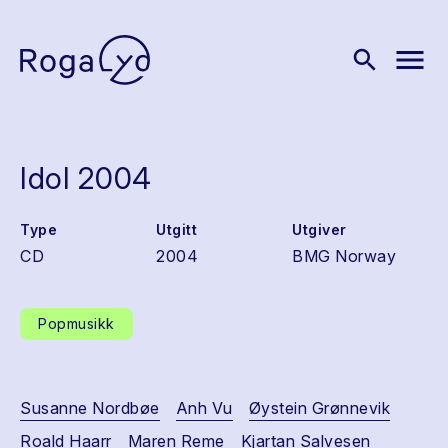
menu
search
Idol 2004
Type
Utgitt
Utgiver
CD
2004
BMG Norway
Popmusikk
Susanne Nordbøe
Anh Vu
Øystein Grønnevik
Roald Haarr
Maren Reme
Kjartan Salvesen