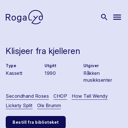
menu
search
Klisjeer fra kjelleren
Type
Utgitt
Utgiver
Kassett
1990
Råkken
musikksenter
Secondhand Roses
CHOP
How Tell Wendy
Lickety Split
Ole Brumm
Bestill fra biblioteket