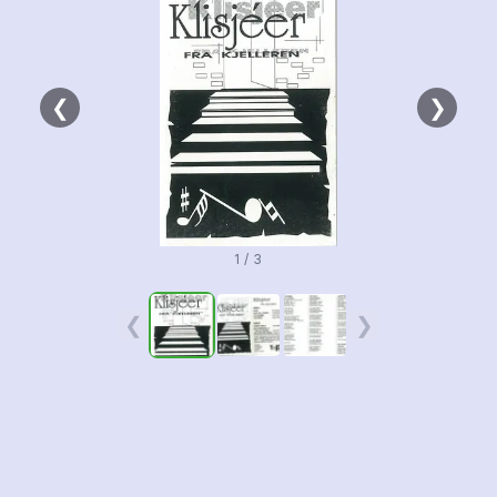
❮
❯
1 / 3
❮
❯