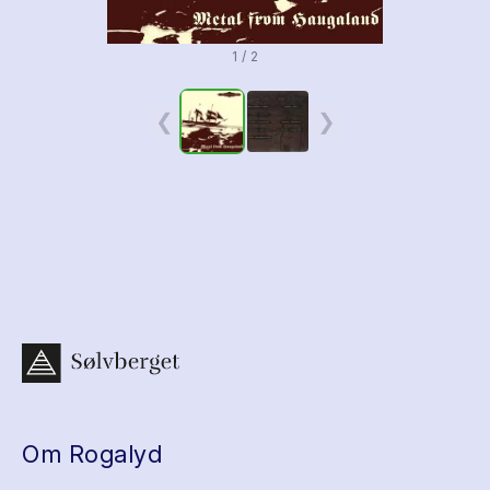
1 / 2
❮
❯
Om Rogalyd