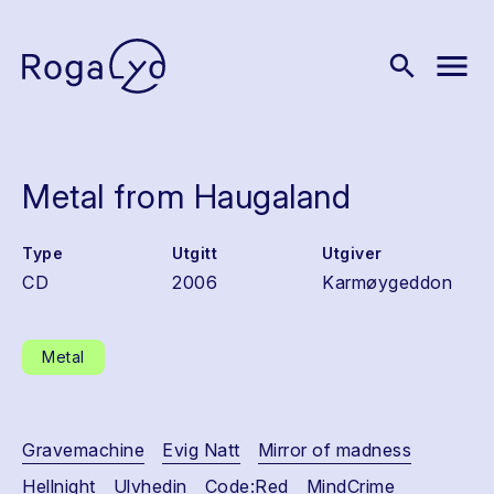
menu
search
Metal from Haugaland
Type
Utgitt
Utgiver
CD
2006
Karmøygeddon
Metal
Gravemachine
Evig Natt
Mirror of madness
Hellnight
Ulvhedin
Code:Red
MindCrime