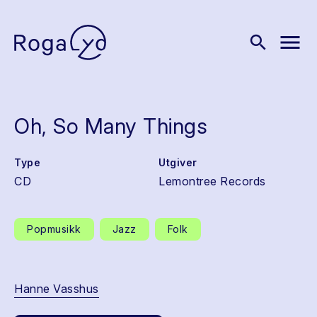
menu
search
Oh, So Many Things
Type
Utgiver
CD
Lemontree Records
Popmusikk
Jazz
Folk
Hanne Vasshus