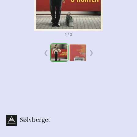
1 / 2
❮
❯