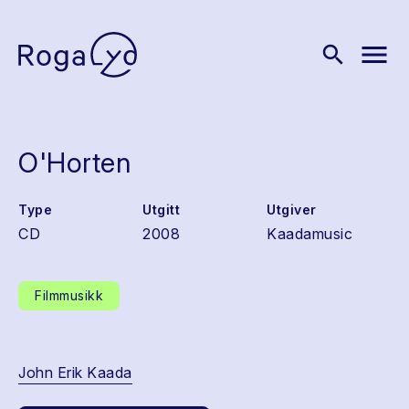
menu
search
O'Horten
Type
Utgitt
Utgiver
CD
2008
Kaadamusic
Filmmusikk
John Erik Kaada