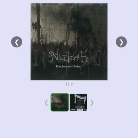
❮
❯
1 / 2
❮
❯