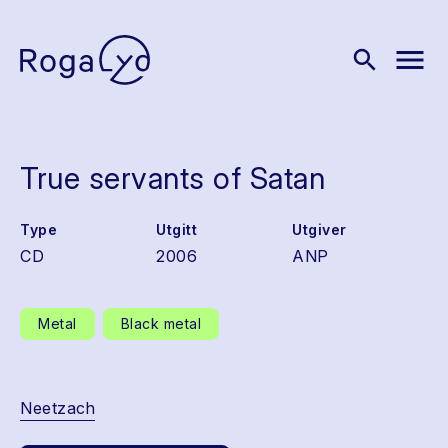
menu
search
True servants of Satan
Type
Utgitt
Utgiver
CD
2006
ANP
Metal
Black metal
Neetzach