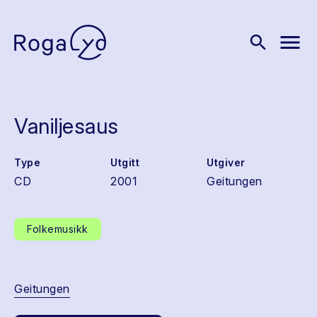
menu
search
Vaniljesaus
Type
Utgitt
Utgiver
CD
2001
Geitungen
Folkemusikk
Geitungen