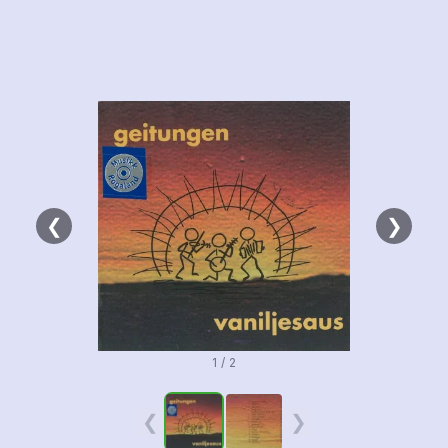
❮
❯
1 / 2
❮
❯