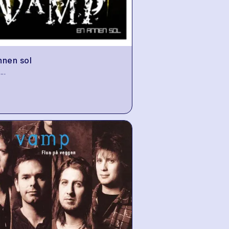
nnen sol
...