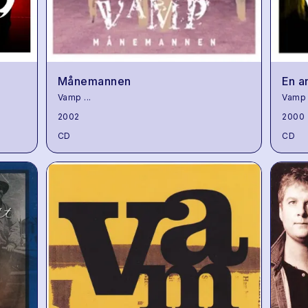
Månemannen
En a
Vamp
...
Vamp
2002
2000
CD
CD