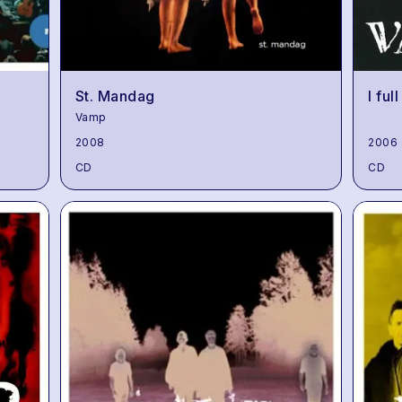
St. Mandag
I ful
Vamp
2008
2006
CD
CD