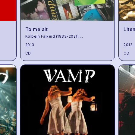
To me alt
Lite
Kolbein Falkeid (1933-2021)
...
2013
2012
CD
CD