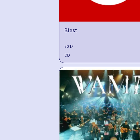
Blest
2017
CD