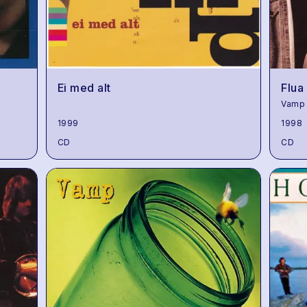
Ei med alt
Flua
Vamp
1999
1998
CD
CD