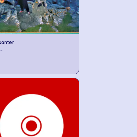
sonter
...