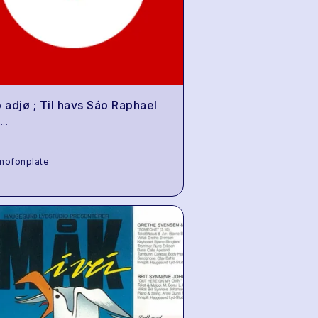
o adjø ; Til havs Sáo Raphael
...
mofonplate