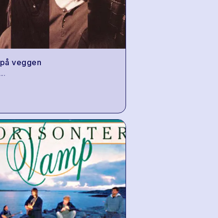
 på veggen
...