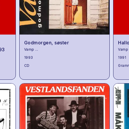
Godmorgen, søster
Hall
93
Vamp
...
Vamp
1993
1991
CD
Gram