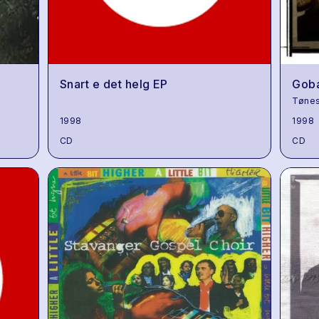
Snart e det helg EP
Gob
Tøne
1998
1998
CD
CD