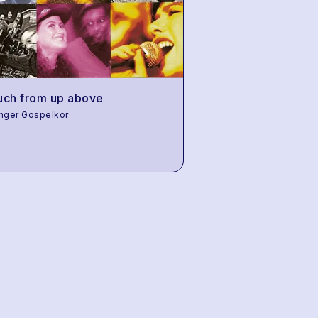
uch from up above
nger Gospelkor