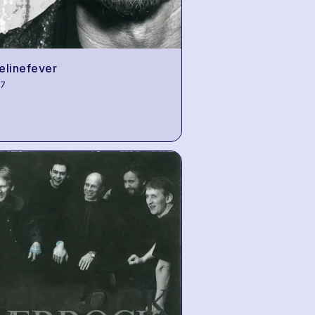
elinefever
97