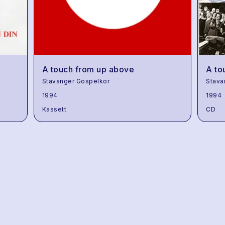
A touch from up above
A to
Stavanger Gospelkor
Stava
1994
1994
Kassett
CD