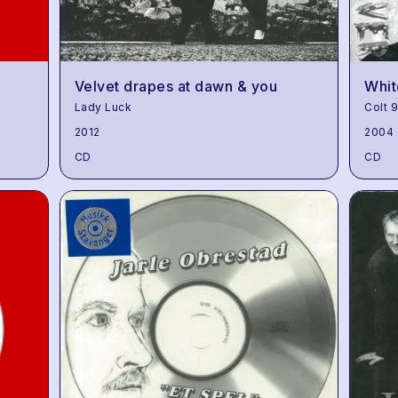
Velvet drapes at dawn & you
Whit
Lady Luck
Colt 
2012
2004
CD
CD