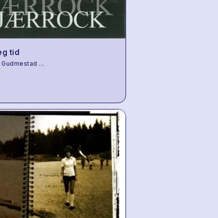
eg tid
d Gudmestad
...