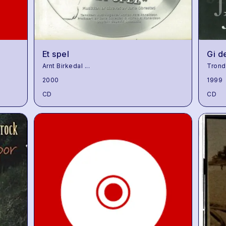
Et spel
Gi d
Arnt Birkedal
...
Tron
2000
1999
CD
CD