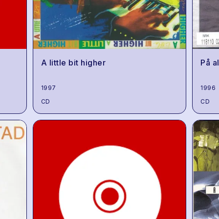
A little bit higher
På a
1997
1996
CD
CD