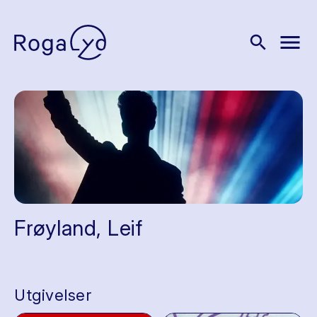
menu
search
Frøyland, Leif
Utgivelser