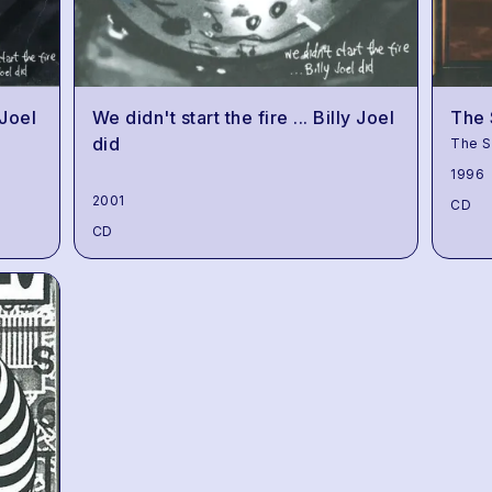
 Joel
We didn't start the fire ... Billy Joel
The 
did
The S
1996
2001
CD
CD