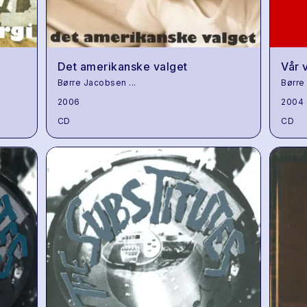
Det amerikanske valget
Vår 
Børre Jacobsen
...
Børre
2006
2004
CD
CD