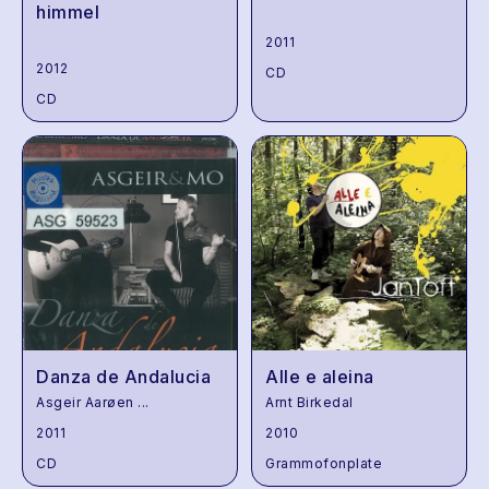
himmel
2011
2012
CD
CD
Danza de Andalucia
Alle e aleina
Asgeir Aarøen
...
Arnt Birkedal
2011
2010
CD
Grammofonplate