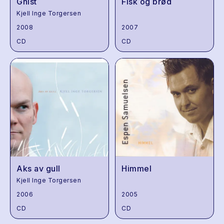
Gnist
Fisk og brød
Kjell Inge Torgersen
2008
2007
CD
CD
Aks av gull
Himmel
Kjell Inge Torgersen
2006
2005
CD
CD