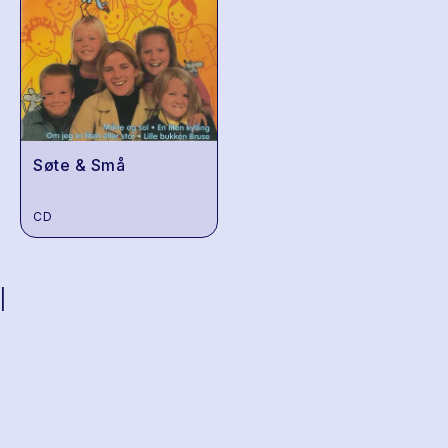
Søte & Små
CD
|