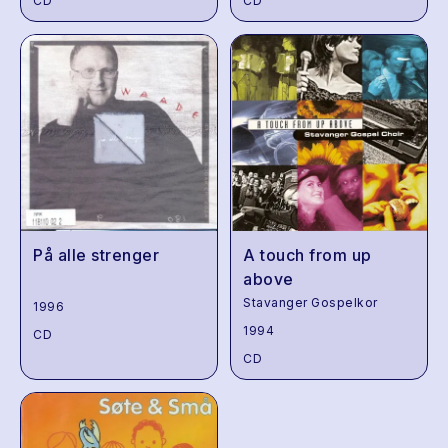
CD
CD
På alle strenger
A touch from up
above
Stavanger Gospelkor
1996
1994
CD
CD