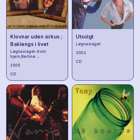
Klovnar uden sirkus ;
Utsolgt
Baklengs i livet
Løgnaslaget
Løgnaslaget-Kom
2002
hjem,Bertine
...
CD
2005
CD