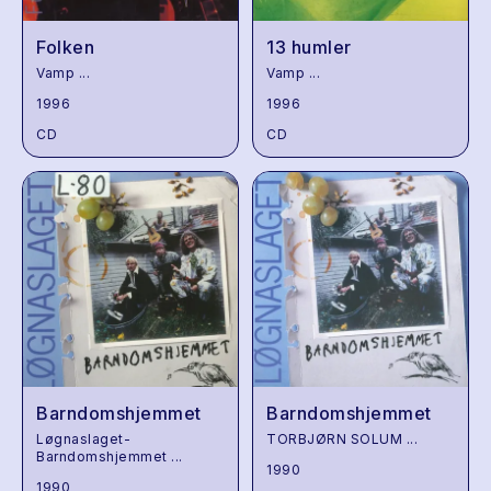
Folken
13 humler
Vamp
...
Vamp
...
1996
1996
CD
CD
Barndomshjemmet
Barndomshjemmet
Løgnaslaget-
TORBJØRN SOLUM
...
Barndomshjemmet
...
1990
1990