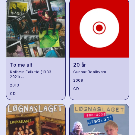
To me alt
20 år
Kolbein Falkeid (1933-
Gunnar Roalkvam
2021)
...
2009
2013
CD
CD