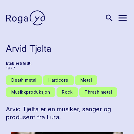
menu
search
Arvid Tjelta
Etablert/født:
1977
Death metal
Hardcore
Metal
Musikkproduksjon
Rock
Thrash metal
Arvid Tjelta er en musiker, sanger og
produsent fra Lura.