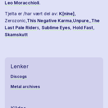
Leo Moracchioli
.
Tjelta er /har vært del av:
K[nine]
,
Zerozonic,
This Negative Karma
,
Unpure
,,
The
Last Pale Rider
s,
Sublime Eyes
,
Hold Fast
,
Skamskutt
Lenker
Discogs
Metal archives