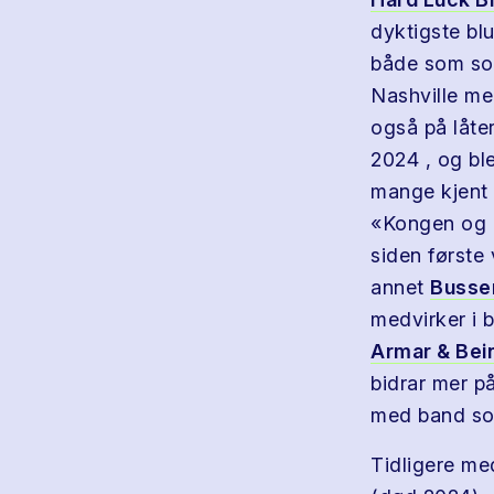
dyktigste blu
både som solo
Nashville me
også på låte
2024 , og bl
mange kjent 
«Kongen og C
siden første
annet
Busser
medvirker i
Armar & Bei
bidrar mer p
med band s
Tidligere m