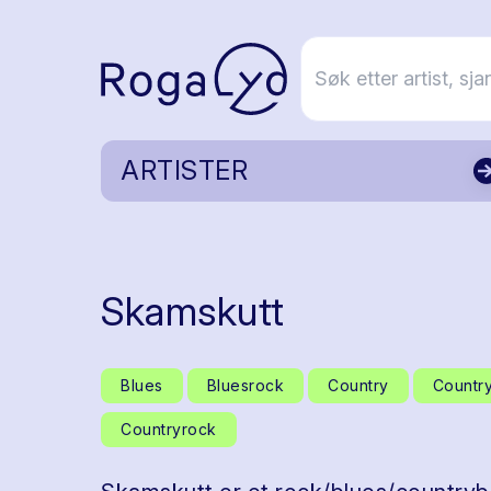
ARTISTER
Skamskutt
Blues
Bluesrock
Country
Countr
Countryrock