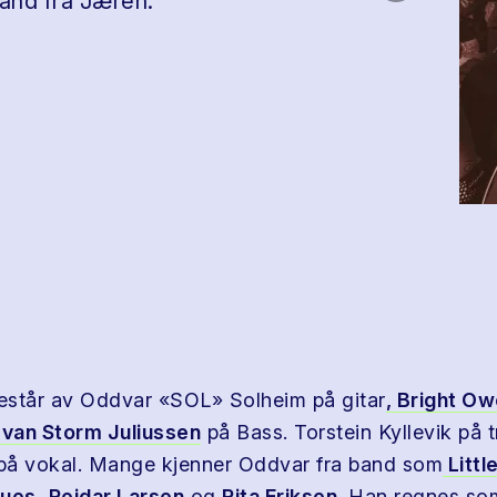
and fra Jæren.
estår av Oddvar «SOL» Solheim på gitar
, Bright O
 Ivan Storm Juliussen
på Bass. Torstein Kyllevik på
på vokal. Mange kjenner Oddvar fra band som
Little
lues,
Reidar Larsen
og
Rita Eriksen.
Han regnes so