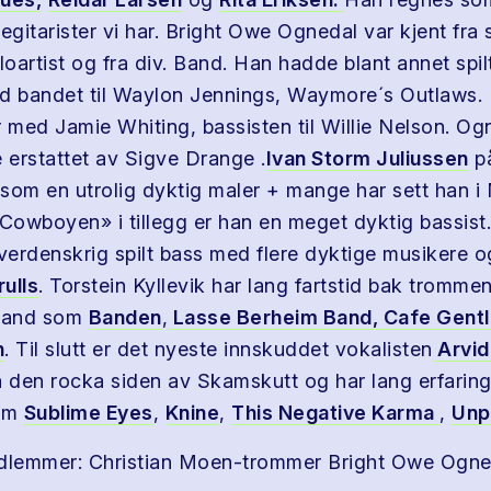
egitarister vi har. Bright Owe Ognedal var kjent fra 
artist og fra div. Band. Han hadde blant annet spilt 
d bandet til Waylon Jennings, Waymore´s Outlaws.
r med Jamie Whiting, bassisten til Willie Nelson. Og
e erstattet av Sigve Drange .
Ivan Storm Juliussen
på
som en utrolig dyktig maler + mange har sett han i
owboyen» i tillegg er han en meget dyktig bassist
 verdenskrig spilt bass med flere dyktige musikere o
ulls
. Torstein Kyllevik har lang fartstid bak tromme
 band som
Banden
,
Lasse Berheim Band,
Cafe Gent
n
. Til slutt er det nyeste innskuddet vokalisten
Arvid
å den rocka siden av Skamskutt og har lang erfarin
om
Sublime Eyes
,
Knine
,
This Negative Karma
,
Unp
edlemmer: Christian Moen-trommer Bright Owe Ogne