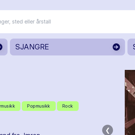
SJANGRE
ymusikk
Popmusikk
Rock
❮