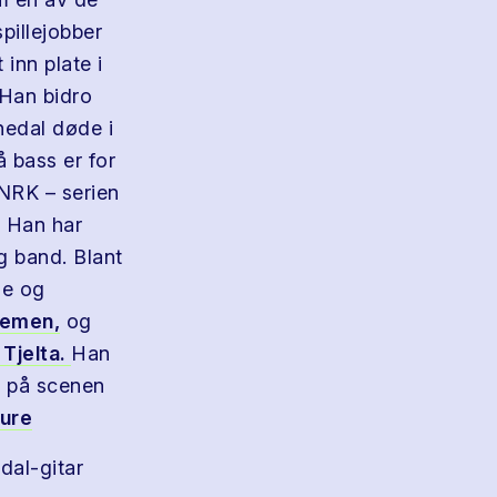
spillejobber
inn plate i
 Han bidro
nedal døde i
 bass er for
 NRK – serien
. Han har
g band. Blant
ne og
lemen,
og
 Tjelta.
Han
g på scenen
ure
dal-gitar