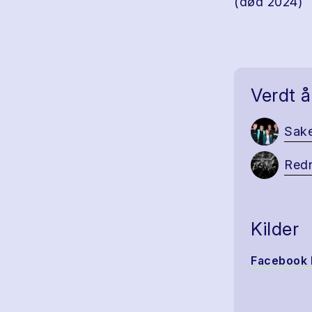
(død 2024)
Verdt å
Sake
Redn
Kilder
Facebook 