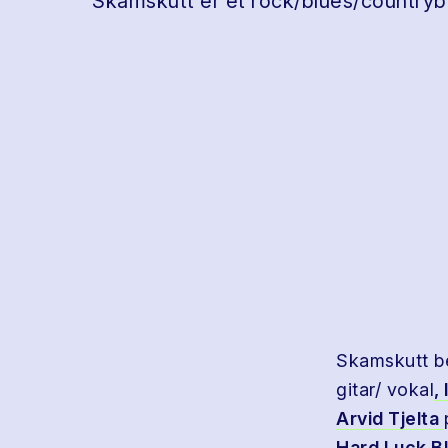
Skamskutt er et rock/blues/countryb
Skamskutt b
gitar/ vokal
,
Arvid Tjelta
Hard Luck B