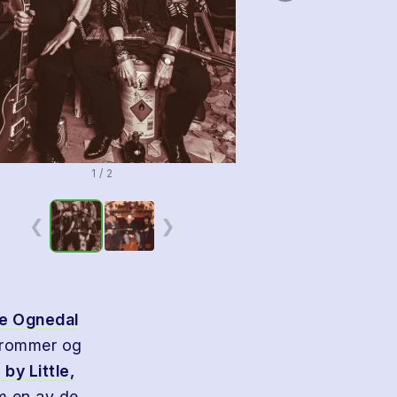
1 / 2
❮
❯
we Ognedal
 trommer og
 by Little,
m en av de