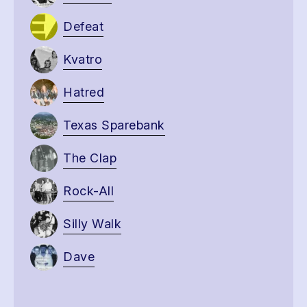
Defeat
Kvatro
Hatred
Texas Sparebank
The Clap
Rock-All
Silly Walk
Dave