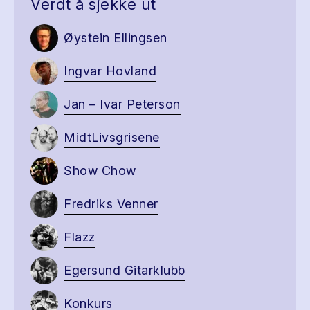
Verdt å sjekke ut
Øystein Ellingsen
Ingvar Hovland
Jan – Ivar Peterson
MidtLivsgrisene
Show Chow
Fredriks Venner
Flazz
Egersund Gitarklubb
Konkurs