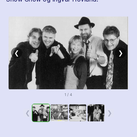
❮
❯
1 / 4
❮
❯