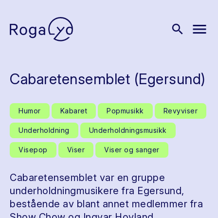
menu
search
Cabaretensemblet (Egersund)
Humor
Kabaret
Popmusikk
Revyviser
Underholdning
Underholdningsmusikk
Visepop
Viser
Viser og sanger
Cabaretensemblet var en gruppe
underholdningmusikere fra Egersund,
bestående av blant annet medlemmer fra
Show Chow og Ingvar Hovland.