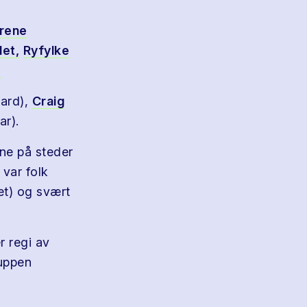
rene
et,
Ryfylke
.
ard),
Craig
ar).
ne på steder
var folk
et) og svært
r regi av
ruppen