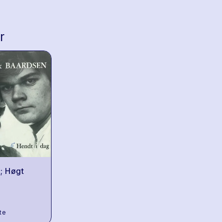
r
 ; Høgt
te