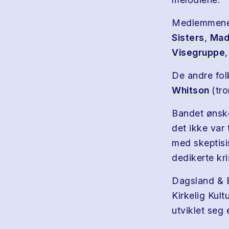
Medlemmene 
Sisters
,
Mad
Visegruppe
De andre fol
Whitson
(tr
Bandet ønske
det ikke var
med skeptisi
dedikerte kr
Dagsland & B
Kirkelig Kult
utviklet seg e