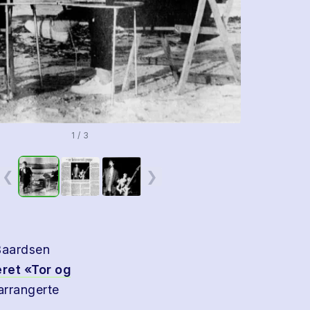
1 / 3
❮
❯
Baardsen
eret
«Tor og
arrangerte