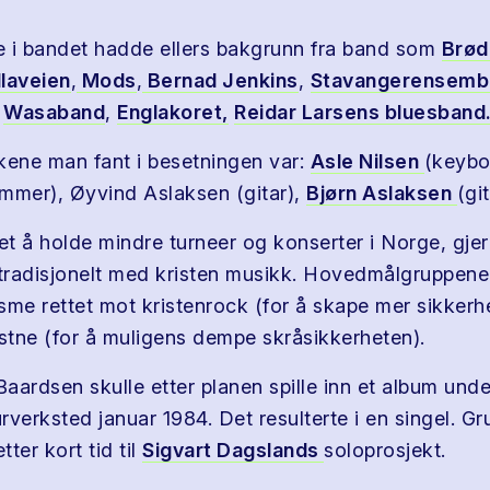
i bandet hadde ellers bakgrunn fra band som
Brød
laveien
,
Mods
,
Bernad Jenkins
,
Stavangerensembl
,
Wasaband
,
Englakoret,
Reidar Larsens bluesband
kene man fant i besetningen var:
Asle Nilsen
(keybo
ommer), Øyvind Aslaksen (gitar),
Bjørn Aslaksen
(git
t å holde mindre turneer og konserter i Norge, gjer
 tradisjonelt med kristen musikk. Hovedmålgruppene 
sme rettet mot kristenrock (for å skape mer sikkerh
istne (for å muligens dempe skråsikkerheten).
aardsen skulle etter planen spille inn et album unde
urverksted januar 1984. Det resulterte i en singel. G
tter kort tid til
Sigvart Dagslands
soloprosjekt.