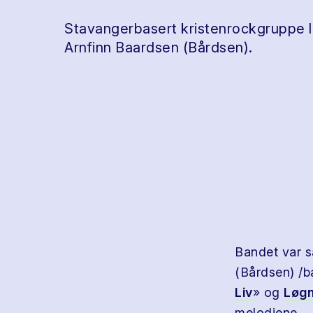
Stavangerbasert kristenrockgruppe l
Arnfinn Baardsen (Bårdsen).
Bandet var 
(Bårdsen) /
Liv
» og
Løg
melodiene.