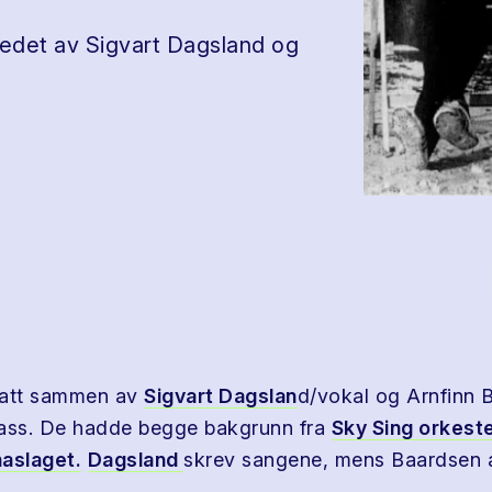
edet av Sigvart Dagsland og
satt sammen av
Sigvart Dagslan
d/vokal og Arnfinn 
bass. De hadde begge bakgrunn fra
Sky Sing orkest
na
slaget.
Dagsland
skrev sangene, mens Baardsen 