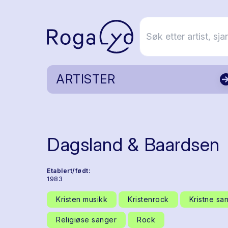
ARTISTER
Dagsland & Baardsen
Etablert/født:
1983
Kristen musikk
Kristenrock
Kristne sa
Religiøse sanger
Rock