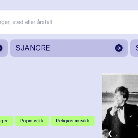
SJANGRE
nger
Popmusikk
Religiøs musikk
❮