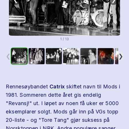
1 / 13
❮
❯
Rennesøybandet
Catrix
skiftet navn til Mods i
1981. Sommeren dette året gis endelig
"Revansj!" ut. I løpet av noen få uker er 5000
eksemplarer solgt. Mods går inn på VGs topp
20-liste - og "Tore Tang" gjør suksess på
Norsktoppen i NRK. Andre populære sanger