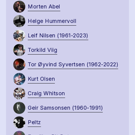
Morten Abel
Helge Hummervoll
Leif Nilsen (1961-2023)
Torkild Viig
Tor Øyvind Syvertsen (1962-2022)
Kurt Olsen
Craig Whitson
Geir Samsonsen (1960-1991)
Peltz