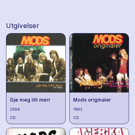
Utgivelser
Gje meg litt merr
Mods originaler
2006
1992
CD
CD