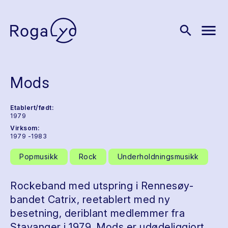
menu
search
Mods
Etablert/født:
1979
Virksom:
1979 -1983
Popmusikk
Rock
Underholdningsmusikk
Rockeband med utspring i Rennesøy-
bandet Catrix, reetablert med ny
besetning, deriblant medlemmer fra
Stavanger i 1979. Mods er udødeliggjort