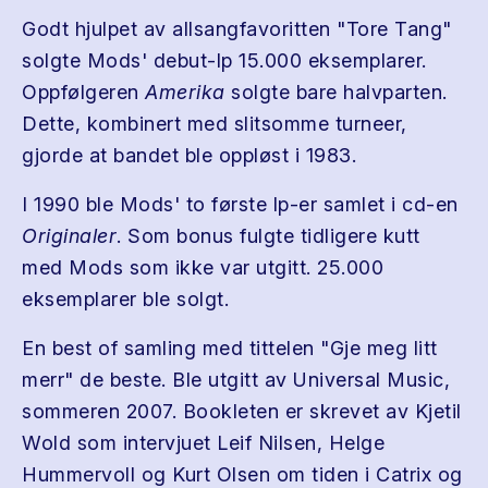
Godt hjulpet av allsangfavoritten "Tore Tang"
solgte Mods' debut-lp 15.000 eksemplarer.
Oppfølgeren
Amerika
solgte bare halvparten.
Dette, kombinert med slitsomme turneer,
gjorde at bandet ble oppløst i 1983.
I 1990 ble Mods' to første lp-er samlet i cd-en
Originaler
. Som bonus fulgte tidligere kutt
med Mods som ikke var utgitt. 25.000
eksemplarer ble solgt.
En best of samling med tittelen "Gje meg litt
merr" de beste. Ble utgitt av Universal Music,
sommeren 2007. Bookleten er skrevet av Kjetil
Wold som intervjuet Leif Nilsen, Helge
Hummervoll og Kurt Olsen om tiden i Catrix og