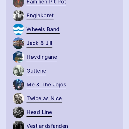
Familien Pit Pot
Englakoret
Wheels Band
Jack & Jill
Høvdingane
Guttene
Me & The Jojos
Twice as Nice
Head Line
Vestlandsfanden