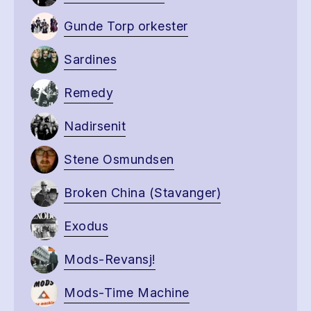
Gunde Torp orkester
Sardines
Remedy
Nadirsenit
Stene Osmundsen
Broken China (Stavanger)
Exodus
Mods-Revansj!
Mods-Time Machine