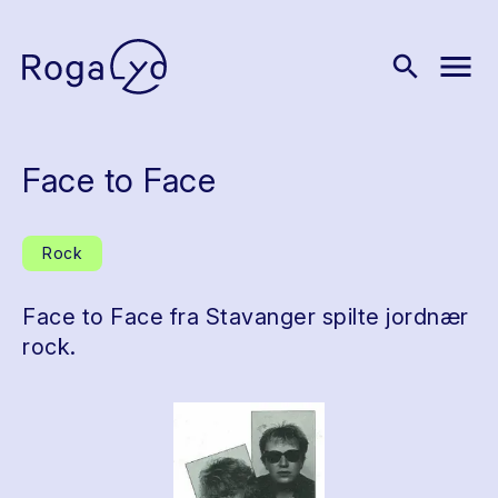
menu
search
Face to Face
Rock
Face to Face fra Stavanger spilte jordnær
rock.