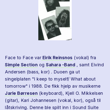
Face to Face var
Eirik Reinsnos
(vokal) fra
Simple Section
og
Sahara -Band
, samt Eivind
Andersen (bass, kor) . Duoen ga ut
singelplaten "I keep to myself/ What about
tomorrow" i 1988. De fikk hjelp av musikerne
Jarle Børresen
(keyboard), Kjell O. Mikkelsen
(gitar), Kari Johannesen (vokal, kor), også til
låtskriving. Denne ble spilt inn i Sound Suite