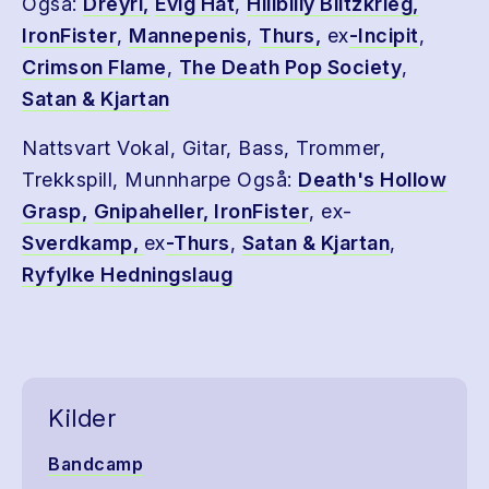
Også:
Dreyri,
Evig Hat
,
Hillbilly Blitzkrieg,
IronFister
,
Mannepenis
,
Thurs,
ex
-Incipit
,
Crimson Flame
,
The Death Pop Society
,
Satan & Kjartan
Nattsvart Vokal, Gitar, Bass, Trommer,
Trekkspill, Munnharpe Også:
Death's Hollow
Grasp,
Gnipaheller,
IronFister
, ex-
Sverdkamp,
ex
-Thurs
,
Satan & Kjartan
,
Ryfylke Hedningslaug
Kilder
Bandcamp