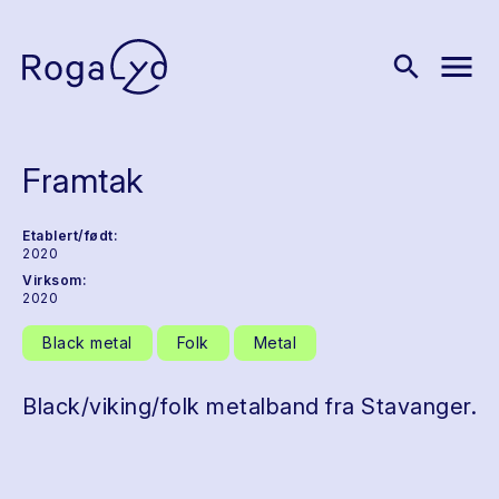
menu
search
Framtak
Etablert/født:
2020
Virksom:
2020
Black metal
Folk
Metal
Black/viking/folk metalband fra Stavanger.