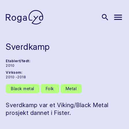
menu
search
Sverdkamp
Etablert/født:
2010
Virksom:
2010 -2018
Black metal
Folk
Metal
Sverdkamp var et Viking/Black Metal
prosjekt dannet i Fister.