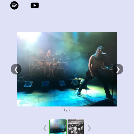
❮
❯
1 / 2
❮
❯