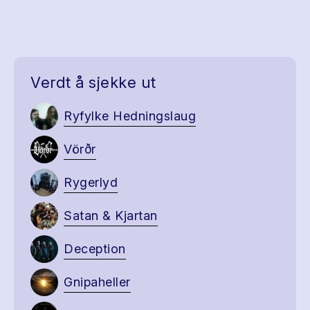
Verdt å sjekke ut
Ryfylke Hedningslaug
Vörðr
Rygerlyd
Satan & Kjartan
Deception
Gnipaheller