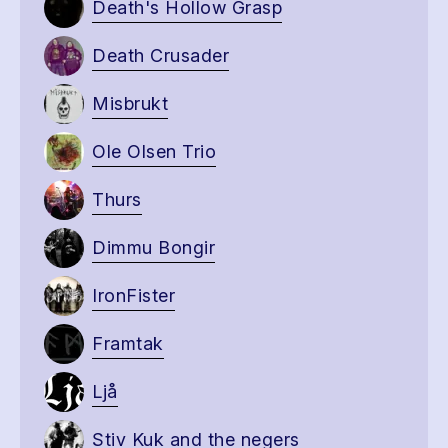
Death's Hollow Grasp
Death Crusader
Misbrukt
Ole Olsen Trio
Thurs
Dimmu Bongir
IronFister
Framtak
Ljå
Stiv Kuk and the negers