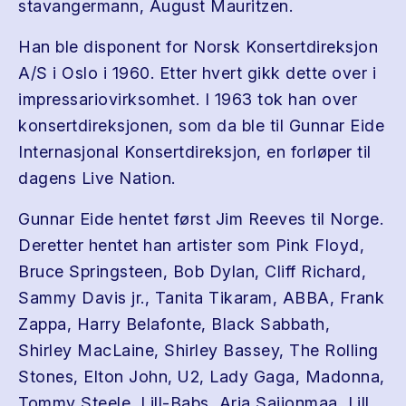
stavangermann, August Mauritzen.
Han ble disponent for Norsk Konsertdireksjon
A/S i Oslo i 1960. Etter hvert gikk dette over i
impressariovirksomhet. I 1963 tok han over
konsertdireksjonen, som da ble til Gunnar Eide
Internasjonal Konsertdireksjon, en forløper til
dagens Live Nation.
Gunnar Eide hentet først Jim Reeves til Norge.
Deretter hentet han artister som Pink Floyd,
Bruce Springsteen, Bob Dylan, Cliff Richard,
Sammy Davis jr., Tanita Tikaram, ABBA, Frank
Zappa, Harry Belafonte, Black Sabbath,
Shirley MacLaine, Shirley Bassey, The Rolling
Stones, Elton John, U2, Lady Gaga, Madonna,
Tommy Steele, Lill-Babs, Arja Saijonmaa, Lill