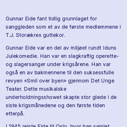
Gunnar Eide fant tidlig grunnlaget for
sanggleden som et av de første medlemmene i
T.J. Storækres guttekor.
Gunnar Eide var en del av miljøet rundt Iduns
Julekomedie. Han var en slagkraftig operette-
og slagersanger under krigsårene. Han var
også en av bakmennene til den suksessfulle
revyen «Smil over byen» gjennom Det Unge
Teater. Dette musikalske
underholdningsshowet skapte stor glede i de
siste krigsmånedene og den første tiden
etterpå.
I 1945 reiste Eide til Oslo, hvor han samlet