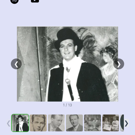
❮
❯
1 / 13
❮
❯