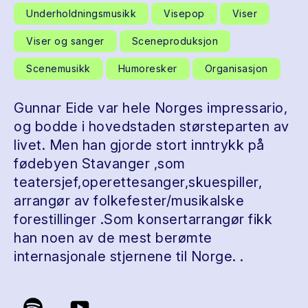
Underholdningsmusikk
Visepop
Viser
Viser og sanger
Sceneproduksjon
Scenemusikk
Humoresker
Organisasjon
Gunnar Eide var hele Norges impressario,
og bodde i hovedstaden størsteparten av
livet. Men han gjorde stort inntrykk på
fødebyen Stavanger ,som
teatersjef,operettesanger,skuespiller,
arrangør av folkefester/musikalske
forestillinger .Som konsertarrangør fikk
han noen av de mest berømte
internasjonale stjernene til Norge. .