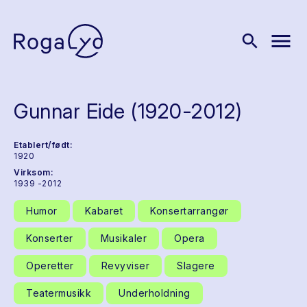
menu
search
Gunnar Eide (1920-2012)
Etablert/født:
1920
Virksom:
1939 -2012
Humor
Kabaret
Konsertarrangør
Konserter
Musikaler
Opera
Operetter
Revyviser
Slagere
Teatermusikk
Underholdning