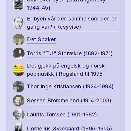
1944-45)
Er byen vår den samme som den en
gang var? (Revyvise)
Det Spøker
Torris "T.J." Storækre (1892-1971)
Det gjekk på engelsk og norsk -
popmusikk i Rogaland til 1975
Thor Inge Kristiansen (1924-1994)
Sossen Brommeland (1914-2003)
Laurits Torssen (1901-1982)
Cornelius Øvregaard (1896-1965)