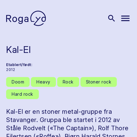
menu
search
Kal-El
Etablert/født:
2012
Doom
Heavy
Rock
Stoner rock
Hard rock
Kal-El er en stoner metal-gruppe fra
Stavanger. Gruppa ble startet i 2012 av
Ståle Rodvelt («The Captain»), Rolf Thore
Eilertsen («Roffe»), Bjørn Harald Stornes