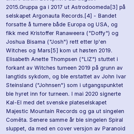
2015.Gruppa ga i 2017 ut Astrodoomeda[3] på
selskapet Argonauta Records.[4] - Bandet
forsatte å turnere både Europa og USA, og
fikk med Kristoffer Ranaweera ("Doffy") og
Joshua Bisama ("Josh") rett etter lp'en
Witches og Mars[5] kom ut høsten 2019.
Elisabeth Anette Thompsen ("LIZ") stuttet i
forkant av Witches turneen 2019 på grunn av
langtids sykdom, og ble erstattet av John Ivar
Steinsland ("Johnsen") som i utgangspunktet
ble hyret inn for turneen. I mai 2020 signerte
Kal-El med det svenske plateselskapet
Majestic Mountain Records og ga ut singelen
Comêta. Senere samme år ble singelen Spiral
sluppet, da med en cover versjon av Paranoid