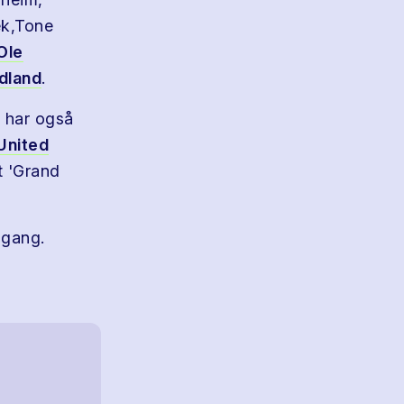
ek,Tone
Ole
dland
.
n har også
United
t 'Grand
 gang.