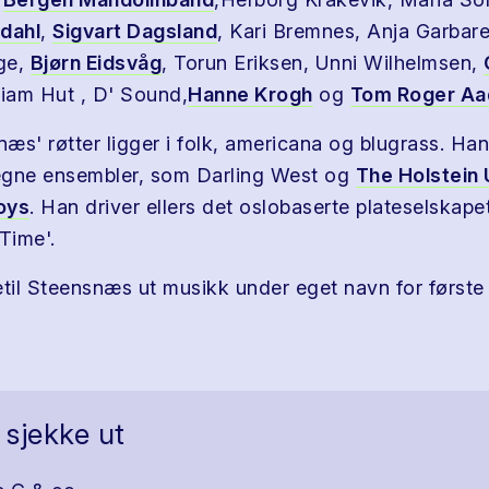
dahl
,
Sigvart Dagsland
, Kari Bremnes, Anja Garbar
ge,
Bjørn Eidsvåg
, Torun Eriksen, Unni Wilhelmsen,
liam Hut , D' Sound,
Hanne Krogh
og
Tom Roger Aa
næs' røtter ligger i folk, americana og blugrass. Ha
egne ensembler, som Darling West og
The Holstein 
oys
. Han driver ellers det oslobaserte plateselskape
Time'.
etil Steensnæs ut musikk under eget navn for første
 sjekke ut