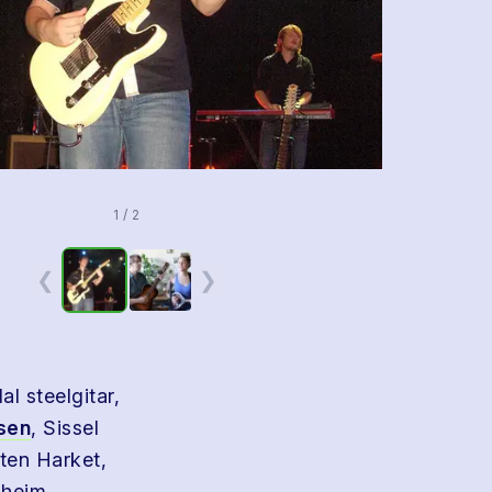
1 / 2
❮
❯
al steelgitar,
ksen
, Sissel
ten Harket,
lheim,