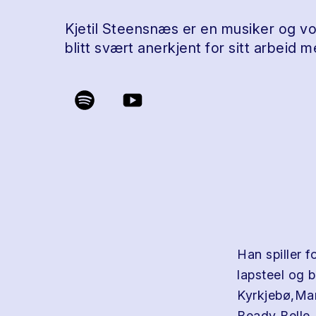
Kjetil Steensnæs er en musiker og vo
blitt svært anerkjent for sitt arbeid me
Han spiller f
lapsteel og 
Kyrkjebø,Ma
Beady Belle