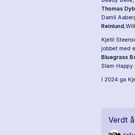
Thomas Dyb
Damli Aaber
Reinlund
,Wil
Kjetil Steens
jobbet med 
Bluegrass B
Slam Happy 
I 2024 ga Kj
Verdt å