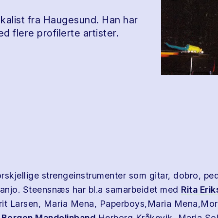
kalist fra Haugesund. Han har
d flere profilerte artister.
orskjellige strengeinstrumenter som gitar, dobro, ped
banjo. Steensnæs har bl.a samarbeidet med
Rita Eri
rit Larsen, Maria Mena, Paperboys,Maria Mena,Mor
,
Bergen Mandolinband
,Herborg Kråkevik, Maria So