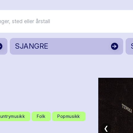
SJANGRE
untrymusikk
Folk
Popmusikk
❮