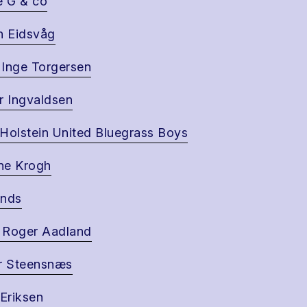
e G & co
n Eidsvåg
l Inge Torgersen
r Ingvaldsen
Holstein United Bluegrass Boys
ne Krogh
ands
 Roger Aadland
r Steensnæs
 Eriksen