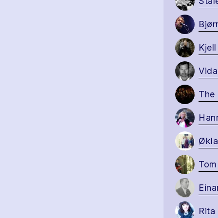
Stål
Bjør
Kjel
Vida
The 
Han
Økl
Tom
Eina
Rita