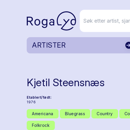
ARTISTER
Kjetil Steensnæs
Etablert/født:
1976
Americana
Bluegrass
Country
Co
Folkrock