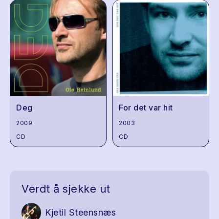
Deg
For det var hit
2009
2003
CD
CD
Verdt å sjekke ut
Kjetil Steensnæs