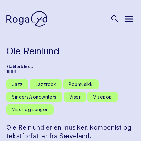
menu
search
Ole Reinlund
Etablert/født:
1966
Jazz
Jazzrock
Popmusikk
Singers/songwriters
Viser
Visepop
Viser og sanger
Ole Reinlund er en musiker, komponist og
tekstforfatter fra Sæveland.