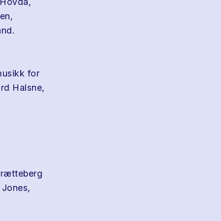
 Hovda,
en,
and.
usikk for
rd Halsne,
Trætteberg
 Jones,