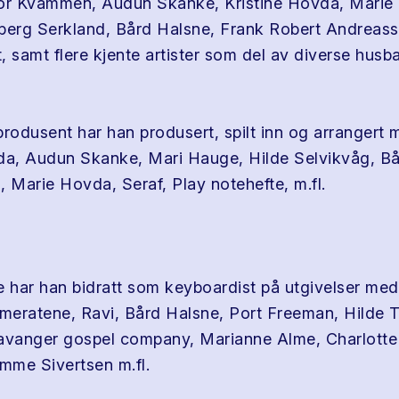
Tor Kvammen, Audun Skanke, Kristine Hovda, Marie
berg Serkland, Bård Halsne, Frank Robert Andreass
, samt flere kjente artister som del av diverse husb
odusent har han produsert, spilt inn og arrangert m
da, Audun Skanke, Mari Hauge, Hilde Selvikvåg, Bå
l, Marie Hovda, Seraf, Play notehefte, m.fl.
e har han bidratt som keyboardist på utgivelser med
eratene, Ravi, Bård Halsne, Port Freeman, Hilde 
avanger gospel company, Marianne Alme, Charlotte
ømme Sivertsen m.fl.