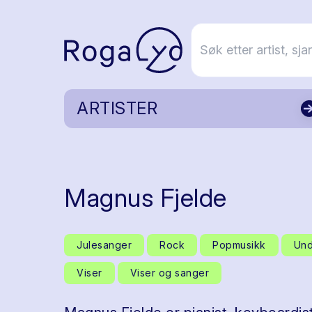
ARTISTER
Magnus Fjelde
Julesanger
Rock
Popmusikk
Und
Viser
Viser og sanger