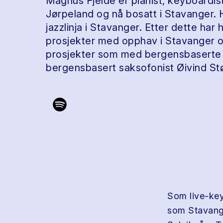
Magnus Fjelde er pianist, keyboardis
Jørpeland og nå bosatt i Stavanger. 
jazzlinja i Stavanger. Etter dette har 
prosjekter med opphav i Stavanger o
prosjekter som med bergensbaserte 
bergensbasert saksofonist Øivind St
Som live-key
som Stavange