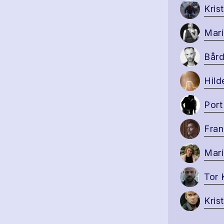
Kris
Mar
Bård
Hild
Port
Fran
Mar
Tor
Kris