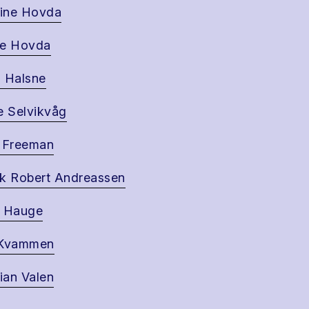
tine Hovda
ie Hovda
 Halsne
e Selvikvåg
 Freeman
k Robert Andreassen
i Hauge
 Kvammen
tian Valen