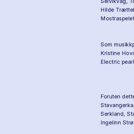
Selvikvåg, 
Hilde Trætte
Mostraspelet
Som musikkpr
Kristine Hov
Electric pear
Foruten dett
Stavangerkam
Serkland, St
Ingelinn Str