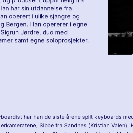
t og produsent opprinnelig fra
Han har sin utdannelse fra
han operert i ulike sjangre og
g Bergen. Han opererer i egne
Sigrun Jørdre, duo med
ømer samt egne soloprosjekter.
boardist har han de siste årene spilt keyboards med
rkameratene, Sibbe fra Sandnes (Kristian Valen), 