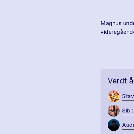
Magnus under
videregående
Verdt å
Sta
Sibb
Aud