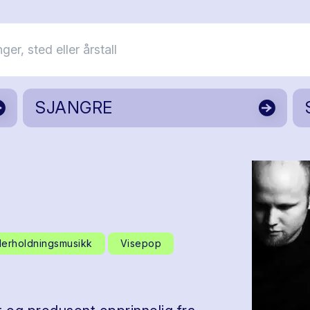
SJANGRE
erholdningsmusikk
Visepop