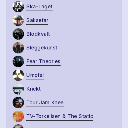
Ska-Laget
Saksefar
Blodkvalt
Sleggekunst
Fear Theories
Umpfel
Knekt
Tour Jam Knee
TV-Torkellsen & The Static