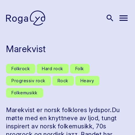
menu
search
Marekvist
Folkrock
Hard rock
Folk
Progressiv rock
Rock
Heavy
Folkemusikk
Marekvist er norsk folklores lydspor.Du
møtte med en knyttneve av ljod, tungt
inspirert av norsk folkemusikk, 70s
progrock og nordisk jazz. Bandet har