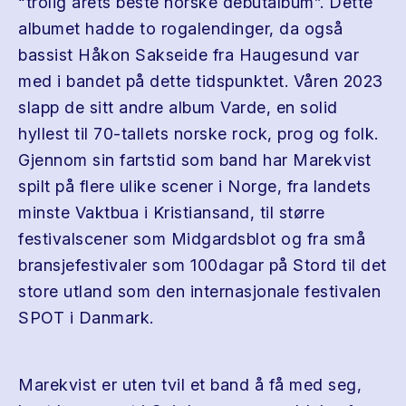
“trolig årets beste norske debutalbum”. Dette
albumet hadde to rogalendinger, da også
bassist Håkon Sakseide fra Haugesund var
med i bandet på dette tidspunktet. Våren 2023
slapp de sitt andre album Varde, en solid
hyllest til 70-tallets norske rock, prog og folk.
Gjennom sin fartstid som band har Marekvist
spilt på flere ulike scener i Norge, fra landets
minste Vaktbua i Kristiansand, til større
festivalscener som Midgardsblot og fra små
bransjefestivaler som 100dagar på Stord til det
store utland som den internasjonale festivalen
SPOT i Danmark.
Marekvist er uten tvil et band å få med seg,