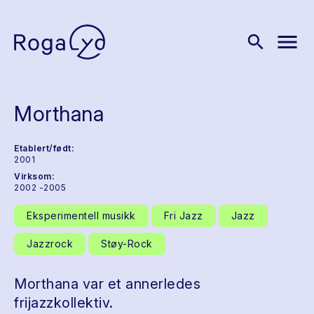
menu
search
Morthana
Etablert/født:
2001
Virksom:
2002 -2005
Eksperimentell musikk
Fri Jazz
Jazz
Jazzrock
Støy-Rock
Morthana var et annerledes
frijazzkollektiv.