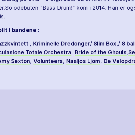
er.Solodebuten "Bass Drum!" kom i 2014. Han er o
s.
pilt i bandene :
azzkvintett
,
Kriminelle Dredonger
/
Slim Box
,/
8 bal
culasione Totale Orchestra
,
Bride of the Ghouls
,
Se
Amy Sexton
,
Volunteers
,
Naaljos Ljom
,
De Velopdr