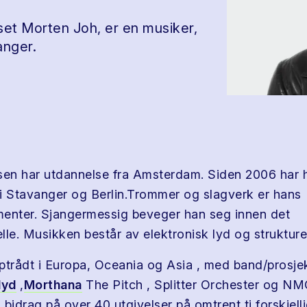
set Morten Joh, er en musiker,
anger.
sen har utdannelse fra Amsterdam. Siden 2006 har 
i Stavanger og Berlin.Trommer og slagverk er hans
enter. Sjangermessig beveger han seg innen det
lle. Musikken består av elektronisk lyd og strukture
ptrådt i Europa, Oceania og Asia , med band/prosje
lyd
,
Morthana
The Pitch , Splitter Orchester og NM
idrag på over 40 utgivelser på omtrent ti forskjell