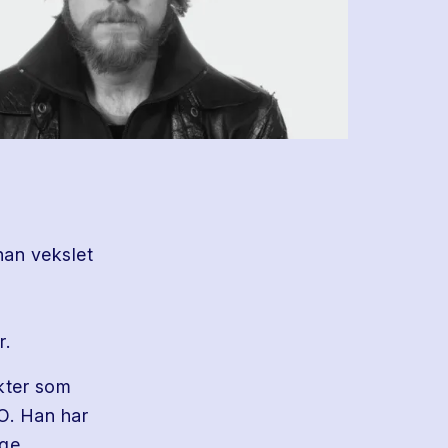
han vekslet
r.
kter som
O. Han har
ige