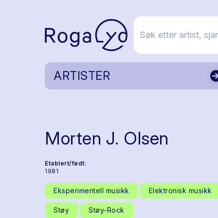
ARTISTER
Morten J. Olsen
Etablert/født:
1981
Eksperimentell musikk
Elektronisk musikk
Støy
Støy-Rock