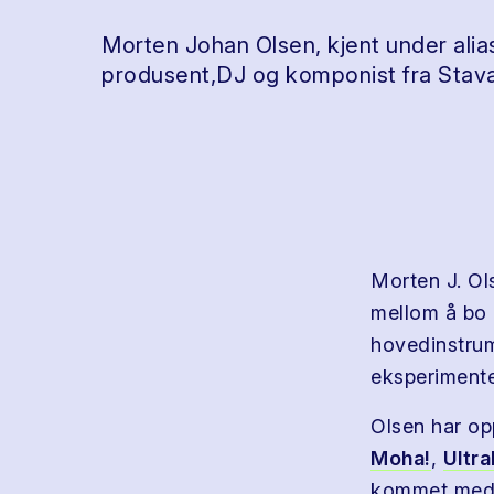
Morten Johan Olsen, kjent under alia
produsent,DJ og komponist fra Stav
Morten J. Ol
mellom å bo 
hovedinstrum
eksperimente
Olsen har op
Moha!
,
Ultra
kommet med b