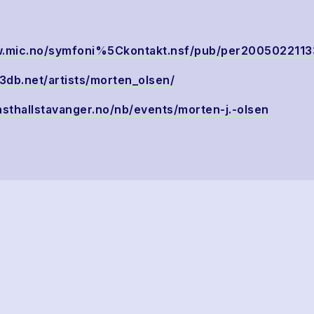
w.mic.no/symfoni%5Ckontakt.nsf/pub/per200502211
s3db.net/artists/morten_olsen/
nsthallstavanger.no/nb/events/morten-j.-olsen