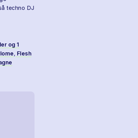
gså techno DJ
ler og 1
lome
,
Flesh
agne