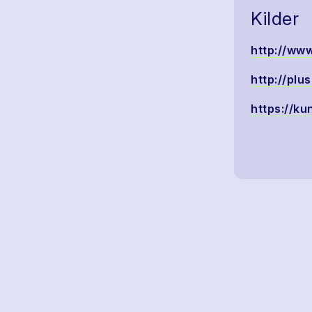
Kilder
http://ww
http://plu
https://ku