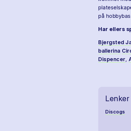
plateselskap
på hobbybasi
Har ellers s
Bjergsted J
ballerina
Cir
Dispencer
,
Lenker
Discogs