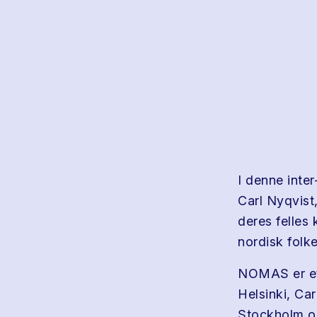
I denne inte
Carl Nyqvist
deres felles 
nordisk folk
NOMAS er et 
Helsinki, Ca
Stockholm og