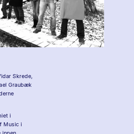
Vidar Skrede,
chael Graubæk
oderne
et i
f Music i
 innen