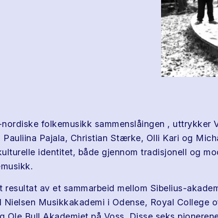
r-nordiske folkemusikk sammenslåingen , uttrykker 
, Pauliina Pajala, Christian Stærke, Olli Kari og Mi
kulturelle identitet, både gjennom tradisjonell og m
emusikk.
resultat av et sammarbeid mellom Sibelius-akademi
rl Nielsen Musikkakademi i Odense, Royal College o
 Ole Bull Akademiet på Voss. Disse seks pionerene