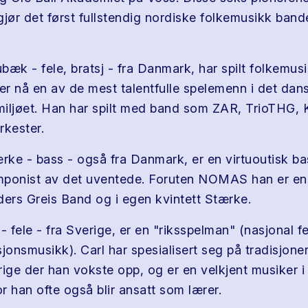
gjør det først fullstendig nordiske folkemusikk band
bæk - fele, bratsj - fra Danmark, har spilt folkemus
 er nå en av de mest talentfulle spelemenn i det dan
iljøet. Han har spilt med band som ZAR, TrioTHG, 
rkester.
ærke - bass - også fra Danmark, er en virtuoutisk ba
omponist av det uventede. Foruten NOMAS han er en
ders Greis Band og i egen kvintett Stærke.
- fele - fra Sverige, er en "riksspelman" (nasjonal fel
jonsmusikk). Carl har spesialisert seg på tradisjoner
rige der han vokste opp, og er en velkjent musiker i
r han ofte også blir ansatt som lærer.