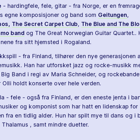
e
- hardingfele, fele, gitar - fra Norge, er en fremrag
s egne komposisjoner og band som
Geitungen
,
os,
The Secret Carpet Club
,
The Blue and The Bl
amo band
og The Great Norwegian Guitar Quartet..
nene fra sitt hjemsted i Rogaland.
rekkspill - fra Finland, tilhører den nye generasjonen 
emusikk. Han har utforsket jazz og rocke-musikk m
Big Band i regi av Maria Schneider, og rockebande
 Olli holdt konserte over hele verden.
la - fele - også fra Finland, er den eneste jenta i ba
usiker og komponist som har hatt en lidenskap for 
 fra en tidlig alder. Hun har spilt mye til dans og 
, Thalamus , samt mindre duetter.