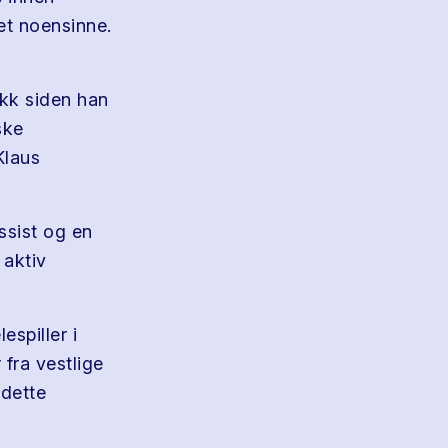
et noensinne.
ikk siden han
ske
Klaus
ssist og en
 aktiv
espiller i
 fra vestlige
 dette