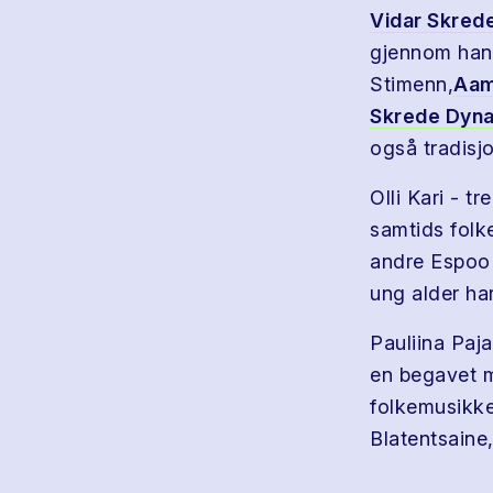
Vidar Skred
gjennom han
Stimenn,
Aam
Skrede Dyn
også tradisjo
Olli Kari - t
samtids folk
andre Espoo 
ung alder har
Pauliina Paja
en begavet m
folkemusikken
Blatentsaine