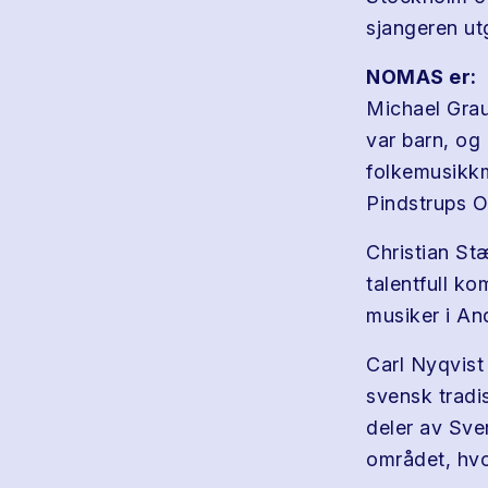
sjangeren ut
NOMAS er:
Michael Grau
var barn, og
folkemusikkm
Pindstrups O
Christian St
talentfull k
musiker i An
Carl Nyqvist 
svensk tradis
deler av Sve
området, hvo