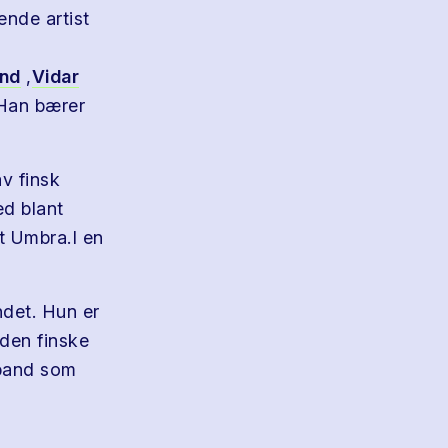
ende artist
ond
,
Vidar
 Han bærer
av finsk
ed blant
t Umbra.I en
ndet. Hun er
den finske
i band som