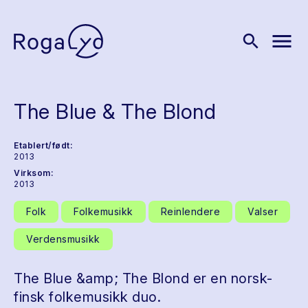
menu
search
The Blue & The Blond
Etablert/født:
2013
Virksom:
2013
Folk
Folkemusikk
Reinlendere
Valser
Verdensmusikk
The Blue &amp; The Blond er en norsk-
finsk folkemusikk duo.