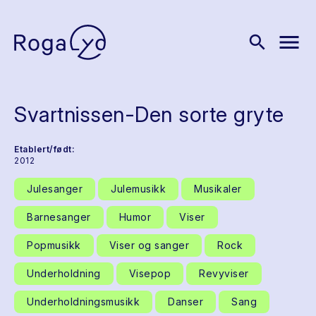
menu
search
Svartnissen-Den sorte gryte
Etablert/født:
2012
Julesanger
Julemusikk
Musikaler
Barnesanger
Humor
Viser
Popmusikk
Viser og sanger
Rock
Underholdning
Visepop
Revyviser
Underholdningsmusikk
Danser
Sang