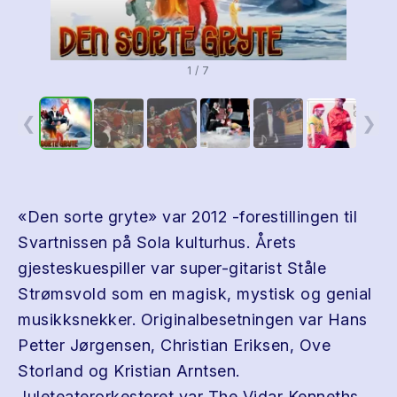
1 / 7
❮
❯
«Den sorte gryte» var 2012 -forestillingen til
Svartnissen på Sola kulturhus. Årets
gjesteskuespiller var super-gitarist Ståle
Strømsvold som en magisk, mystisk og genial
musikksnekker. Originalbesetningen var Hans
Petter Jørgensen, Christian Eriksen, Ove
Storland og Kristian Arntsen.
Juleteaterorkesteret var The Vidar Kenneths.