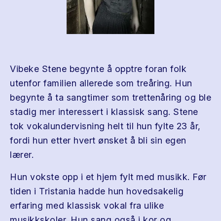
Vibeke Stene begynte å opptre foran folk
utenfor familien allerede som treåring. Hun
begynte å ta sangtimer som trettenåring og ble
stadig mer interessert i klassisk sang. Stene
tok vokalundervisning helt til hun fylte 23 år,
fordi hun etter hvert ønsket å bli sin egen
lærer.
Hun vokste opp i et hjem fylt med musikk. Før
tiden i Tristania hadde hun hovedsakelig
erfaring med klassisk vokal fra ulike
musikkskoler. Hun sang også i kor og