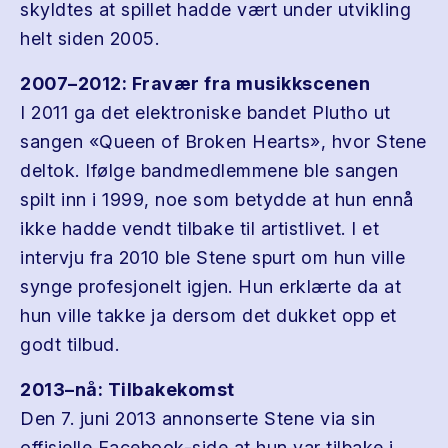
skyldtes at spillet hadde vært under utvikling
helt siden 2005.
2007–2012: Fravær fra musikkscenen
I 2011 ga det elektroniske bandet Plutho ut
sangen «Queen of Broken Hearts», hvor Stene
deltok. Ifølge bandmedlemmene ble sangen
spilt inn i 1999, noe som betydde at hun ennå
ikke hadde vendt tilbake til artistlivet. I et
intervju fra 2010 ble Stene spurt om hun ville
synge profesjonelt igjen. Hun erklærte da at
hun ville takke ja dersom det dukket opp et
godt tilbud.
2013–nå: Tilbakekomst
Den 7. juni 2013 annonserte Stene via sin
offisielle Facebook-side at hun var tilbake i