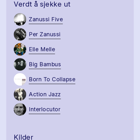
Verdt å sjekke ut
Zanussi Five
Per Zanussi
Elle Melle
Big Bambus
Born To Collapse
Action Jazz
Interlocutor
Kilder