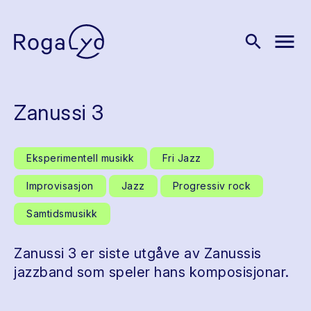
menu
search
Zanussi 3
Eksperimentell musikk
Fri Jazz
Improvisasjon
Jazz
Progressiv rock
Samtidsmusikk
Zanussi 3 er siste utgåve av Zanussis
jazzband som speler hans komposisjonar.