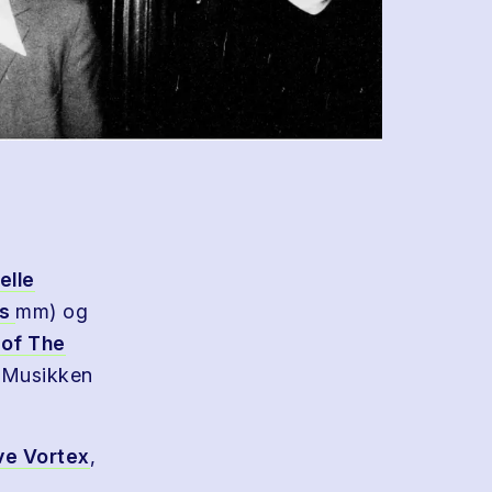
elle
rs
mm) og
 of The
. Musikken
ve Vortex
,