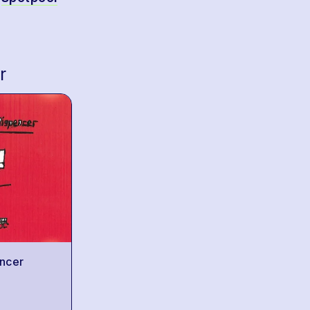
r
ncer