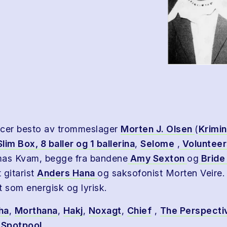
ncer besto av trommeslager
Morten J. Olsen
(
Krimin
Slim Box,
8 baller og 1 ballerina
,
Selome
,
Voluntee
mas Kvam, begge fra bandene
Amy Sexton
og
Bride
 gitarist
Anders Hana
og saksofonist Morten Veire
t som energisk og lyrisk.
ha
,
Morthana
,
Hakj
,
Noxagt
,
Chief
,
The Perspecti
,
Spotpool