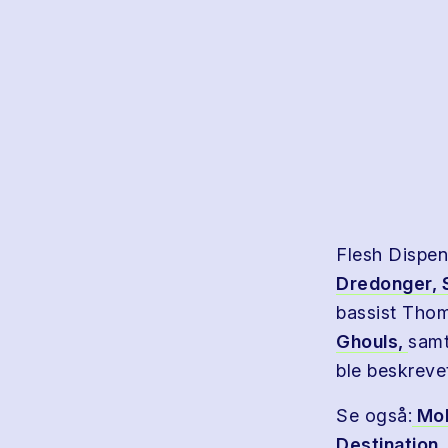
Flesh Dispe
Dredonger,
bassist Tho
Ghouls,
samt
ble beskreve
Se også:
Mo
Destination