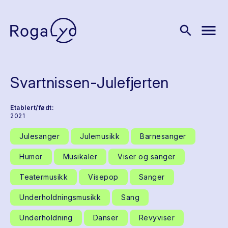
menu
search
Svartnissen-Julefjerten
Etablert/født:
2021
Julesanger
Julemusikk
Barnesanger
Humor
Musikaler
Viser og sanger
Teatermusikk
Visepop
Sanger
Underholdningsmusikk
Sang
Underholdning
Danser
Revyviser