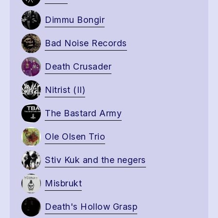
Dimmu Bongir
Bad Noise Records
Death Crusader
Nitrist (II)
The Bastard Army
Ole Olsen Trio
Stiv Kuk and the negers
Misbrukt
Death's Hollow Grasp