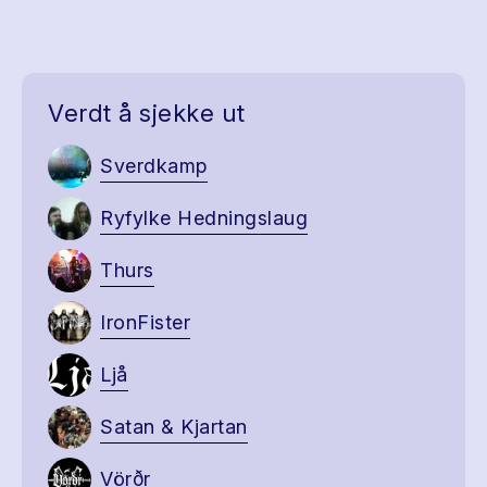
Verdt å sjekke ut
Sverdkamp
Ryfylke Hedningslaug
Thurs
IronFister
Ljå
Satan & Kjartan
Vörðr