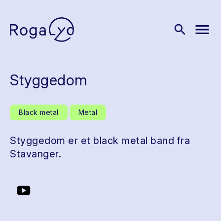
menu
search
Styggedom
Black metal
Metal
Styggedom er et black metal band fra
Stavanger.